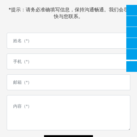
*提示：请务必准确填写信息，保持沟通畅通。我们会尽
18928548278
快与您联系。
0757-28888278
18126641567
704292618@qq.com